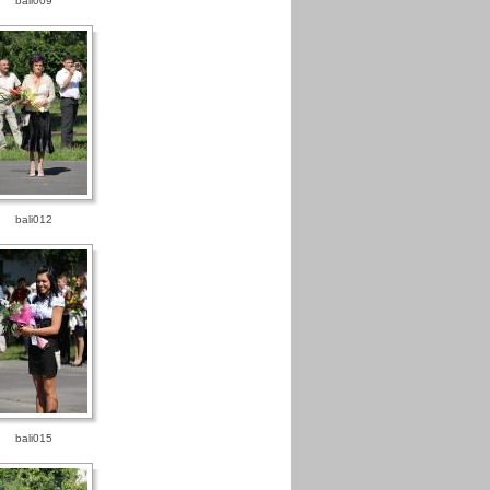
bali009
bali012
bali015