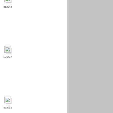
bali045
bali048
bali051