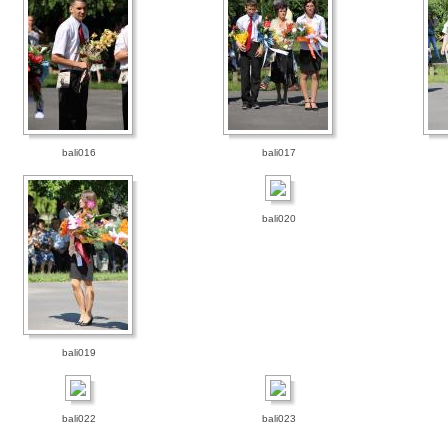
bali016
bali017
bali020
bali019
bali022
bali023