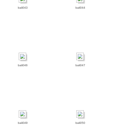
bali043
bali044
bali046
bali047
bali049
bali050