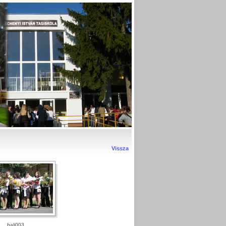
Vissza
bali003