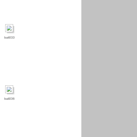
bali033
bali036