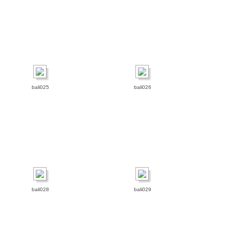
bali025
bali026
bali028
bali029