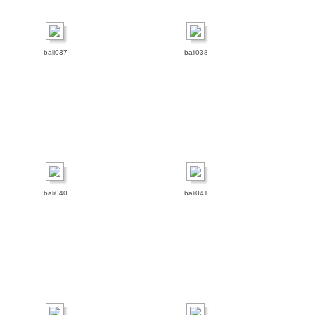
bali037
bali038
bali040
bali041