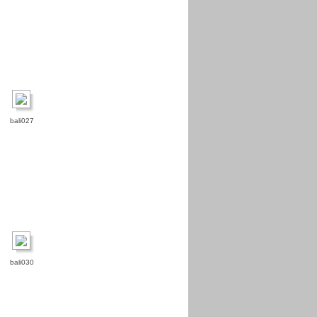
bali027
bali030