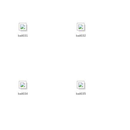
bali031
bali032
bali034
bali035