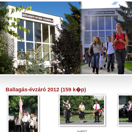
Ballagás-évzáró 2012 (159 k�p)
bali002