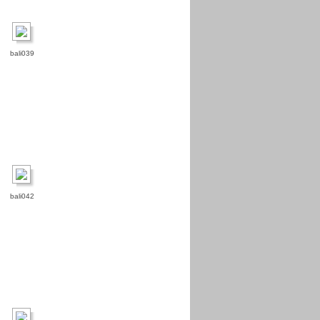
bali039
bali042