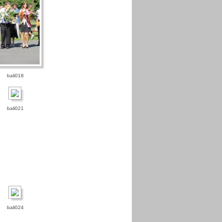
bali018
bali021
bali024