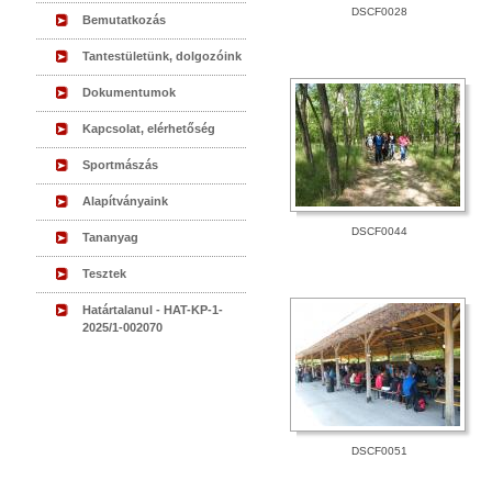
DSCF0028
Bemutatkozás
Tantestületünk, dolgozóink
Dokumentumok
Kapcsolat, elérhetőség
Sportmászás
Alapítványaink
DSCF0044
Tananyag
Tesztek
Határtalanul - HAT-KP-1-
2025/1-002070
DSCF0051