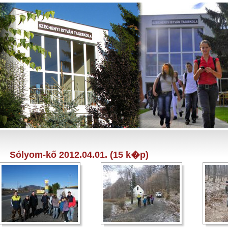
Sólyom-kő 2012.04.01. (15 k�p)