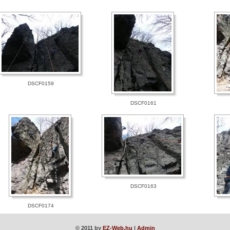
DSCF0159
DSCF0161
DSCF0163
DSCF0174
© 2011 by
EZ-Web.hu
|
Admin